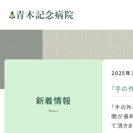
青木記念病院
2025年
「手の
新着情報
「手の
News
間が長時
て頂きま